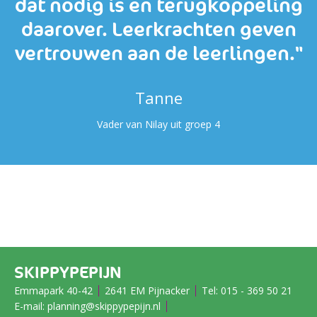
dat nodig is en terugkoppeling
daarover. Leerkrachten geven
vertrouwen aan de leerlingen."
Tanne
Vader van Nilay uit groep 4
SKIPPYPEPIJN
Emmapark 40-42
2641 EM Pijnacker
Tel:
015 - 369 50 21
E-mail:
planning@skippypepijn.nl