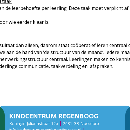
u taak
 de leerbehoefte per leerling. Deze taak moet verplicht af z
or wie eerder klaar is.
ultaat dan alleen, daarom staat coöperatief leren centraal
e aan de hand van ‘de structuur van de maand’. Iedere maan
menwerkingsstructuur centraal. Leerlingen maken zo kennis
erlinge communicatie, taakverdeling en afspraken.
KINDCENTRUM REGENBOOG
Koningin Julianastraat 12b
2631 GB Nootdorp
info.kindcentrumregenboog@octant.nl