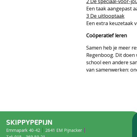
2 De speciaal-voor-jo
Een taak aangepast aan
3 De uitlooptaak
Een extra keuzetaak vo
Coöperatief leren
Samen heb je meer res
Regenboog. Dit doen w
school een andere sa
van samenwerken: ond
SKIPPYPEPIJN
Emmapark 40-42
2641 EM Pijnacker
Tel:
015 - 369 50 21