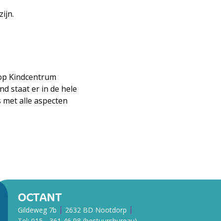
ijn.
 op Kindcentrum
d staat er in de hele
 met alle aspecten
OCTANT
Gildeweg 7b
2632 BD Nootdorp
Tel:
015 - 361 46 98 (bestuursbureau)