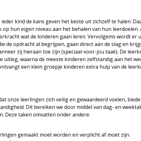
 ieder kind de kans geven het beste uit zichzelf te halen. 
ak op hun eigen niveau aan het behalen van hun leerdoelen.
leerkracht wat de kinderen gaan leren. Vervolgems wordt er 
ie de opdracht al begrijpen, gaan direct aan de slag en krij
neer zij hieraan toe zijn (speciaal-voor-jou taak). De leerk
ke uitleg, waarna de meeste kinderen zelfstandig aan het we
 ontvangt een klein groepje kinderen extra hulp van de leerk
at onze leerlingen zich veilig en gewaardeerd voelen, biede
tandigheid. Dit bereiken we door middel van dag- en weekta
en. Deze taken omvatten onder andere:
erlingen gemaakt moet worden en verplicht af moet zijn.