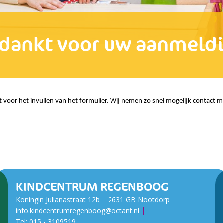
dankt voor uw aanmeld
 voor het invullen van het formulier. Wij nemen zo snel mogelijk contact m
KINDCENTRUM REGENBOOG
Koningin Julianastraat 12b
2631 GB Nootdorp
info.kindcentrumregenboog@octant.nl
Tel:
015 - ​​​​​​​3109519