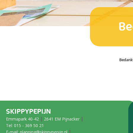
Be
Bedankt
SKIPPYPEPIJN
Emmapark 40-42
2641 EM Pijnacker
Tel:
015 - 369 50 21
E-mail:
planning@skippypepijn.nl