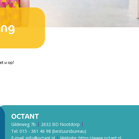
ing
et u op!
OCTANT
Gildeweg 7b
2632 BD Nootdorp
Tel:
015 - 361 46 98 (bestuursbureau)
E-mail:
info@octant.nl
Website:
https://www.octant.nl