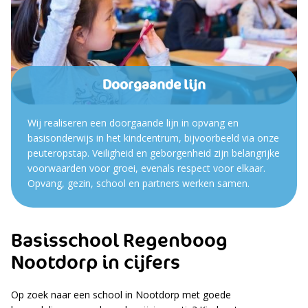
Doorgaande lijn
Wij realiseren een doorgaande lijn in opvang en
basisonderwijs in het kindcentrum, bijvoorbeeld via onze
peuteropstap. Veiligheid en geborgenheid zijn belangrijke
voorwaarden voor groei, evenals respect voor elkaar.
Opvang, gezin, school en partners werken samen.
Basisschool Regenboog
Nootdorp in cijfers
Op zoek naar een school in Nootdorp met goede