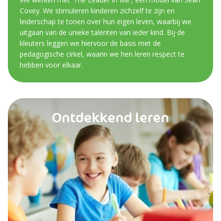
Covey. We stimuleren kinderen zichzelf te zijn en
leiderschap te tonen over hun eigen leven, waarbij we
uitgaan van de unieke talenten van ieder kind. Bij de
kleuters leggen we hiervoor de basis met de
pedagogische cirkel, waarin we hen leren respect te
hebben voor elkaar.
Ontdekkend leren